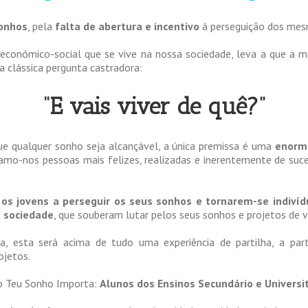
Sonhos
, pela
falta de abertura e incentivo
à perseguição dos mesm
 económico-social que se vive na nossa sociedade, leva a que a 
 clássica pergunta castradora:
“E vais viver de quê?”
que qualquer sonho seja alcançável, a única premissa é uma
enorme
amo-nos pessoas mais felizes, realizadas e inerentemente de suc
os jovens a perseguir os seus sonhos e tornarem-se indivíd
a sociedade
, que souberam lutar pelos seus sonhos e projetos de v
 esta será acima de tudo uma experiência de partilha, a par
ojetos.
o Teu Sonho Importa:
Alunos dos Ensinos Secundário e Universit